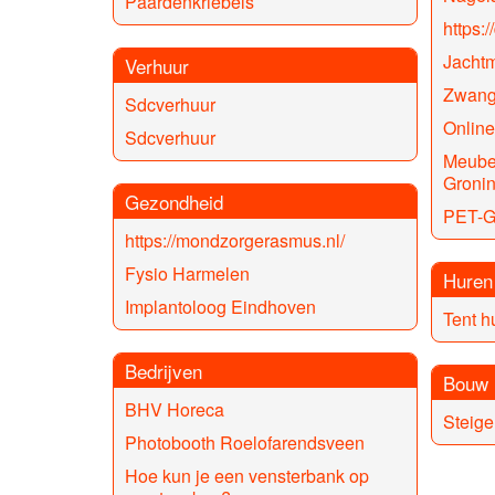
Paardenkriebels
https:
Jacht
Verhuur
Zwang
Sdcverhuur
Online
Sdcverhuur
Meubel
Groni
Gezondheid
PET-G
https://mondzorgerasmus.nl/
Fysio Harmelen
Huren
Implantoloog Eindhoven
Tent h
Bedrijven
Bouw
BHV Horeca
Steige
Photobooth Roelofarendsveen
Hoe kun je een vensterbank op