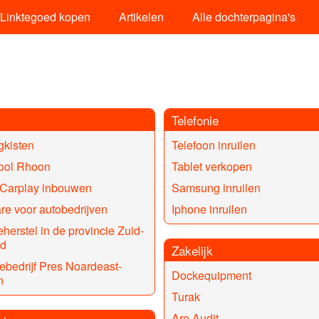
Linktegoed kopen
Artikelen
Alle dochterpagina's
Telefonie
gkisten
Telefoon inruilen
hool Rhoon
Tablet verkopen
 Carplay inbouwen
Samsung inruilen
re voor autobedrijven
Iphone inruilen
herstel in de provincie Zuid-
nd
Zakelijk
bedrijf Pres Noardeast-
Dockequipment
n
Turak
Are Audit