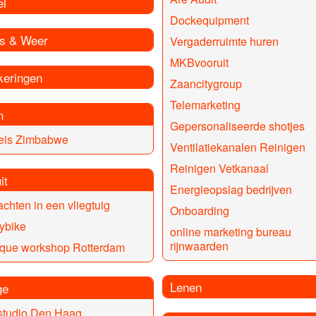
el
Dockequipment
s & Weer
Vergaderruimte huren
MKBvooruit
keringen
Zaancitygroup
Telemarketing
n
Gepersonaliseerde shotjes
eis Zimbabwe
Ventilatiekanalen Reinigen
Reinigen Vetkanaal
it
Energieopslag bedrijven
chten in een vliegtuig
Onboarding
ybike
online marketing bureau
rijnwaarden
sque workshop Rotterdam
Lenen
ge
studio Den Haag