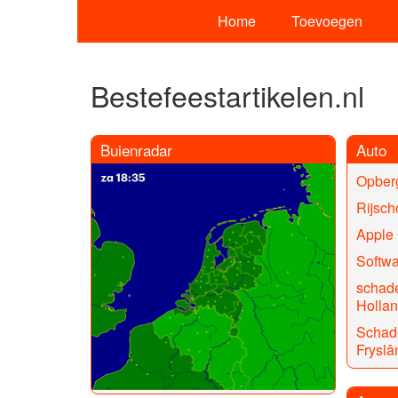
Home
Toevoegen
Bestefeestartikelen.nl
Buienradar
Auto
Opber
Rijsc
Apple
Softwa
schade
Holla
Schade
Fryslâ