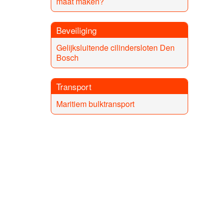
maat maken?
Beveiliging
Gelijksluitende cilindersloten Den
Bosch
Transport
Maritiem bulktransport