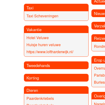
Actue
Taxi
Nieuw
Taxi Scheveningen
Verze
Vakantie
Hotel Veluwe
Reize
Huisje huren veluwe
Rondr
https://www.loftharderwijk.nl/
Erop u
Tweedehands
Overna
Parisb
Korting
Burle
Dieren
Overi
Paardenkriebels
Nagel