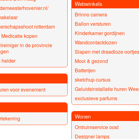
Webwinkels
//demeesterhovenier.nl/
Brinno camera
makelaar
Ballon versturen
erschapsshoot rotterdam
Kinderkamer gordijnen
 Medicatie kopen
Wandcontactdozen
reiniger in de provincie
ngen
Slapen met draadloze oortje
 helder
Mooi & gezond
Batterijen
sketchup cursus
Geluidsinstallatie huren Wee
uren voor evenement
exclusieve parfums
Wonen
rtekening
Ontruimservice oost
Designer lamps