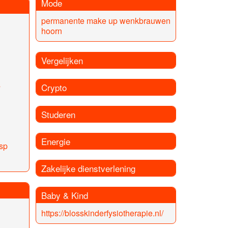
Mode
permanente make up wenkbrauwen
hoorn
Vergelijken
s
Crypto
Studeren
Energie
sp
Zakelijke dienstverlening
Baby & Kind
https://blosskinderfysiotherapie.nl/