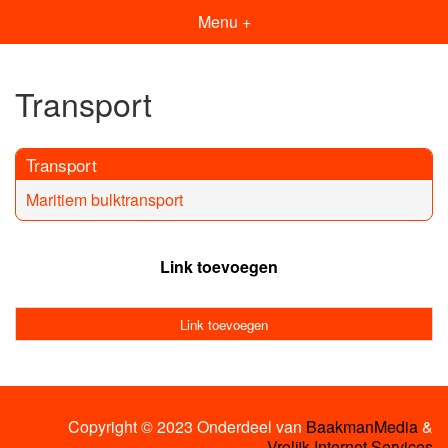
Menu +
Transport
Transport
Maritiem bulktransport
Link toevoegen
Link toevoegen
Copyright © 2023 Onderdeel van
BaakmanMedia
&
Vrolijk Internet Services