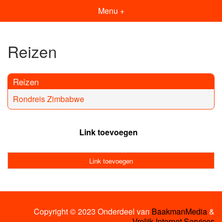
Menu +
Reizen
Reizen
Rondreis Zimbabwe
Link toevoegen
Link toevoegen
Copyright © 2023 Onderdeel van
BaakmanMedia
&
Vrolijk Internet Services