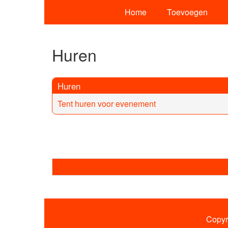
Home
Toevoegen
Huren
Huren
Tent huren voor evenement
Copyr