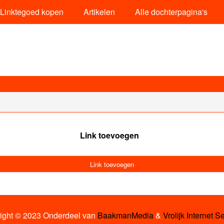
Linktegoed kopen
Artikelen
Alle dochterpagina's
Link toevoegen
Link toevoegen
ight © 2023 Onderdeel van
BaakmanMedia
&
Vrolijk Internet S