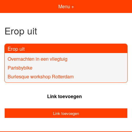
Menu +
Erop uit
Erop uit
Overnachten in een vliegtuig
Parisbybike
Burlesque workshop Rotterdam
Link toevoegen
Link toevoegen